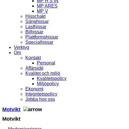
MP H S IN
MP ARES
MP V
Hisschakt
Sänghissar
Lasthissar
Bilhissar
Plattformshissar
Specialhissar
Verktyg
Om
Kontakt
Personal
Affärsidé
Kvalitet och miljö
Kvalitetspolicy
Miljöpolicy
Ekonomi
Integritetspolicy
Jobba hos oss
Motvikt
Motvikt