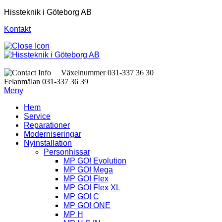
Hissteknik i Göteborg AB
Kontakt
Växelnummer 031-337 36 30
Felanmälan 031-337 36 39
Meny
Hem
Service
Reparationer
Moderniseringar
Nyinstallation
Personhissar
MP GO! Evolution
MP GO! Mega
MP GO! Flex
MP GO! Flex XL
MP GO! C
MP GO! ONE
MP H