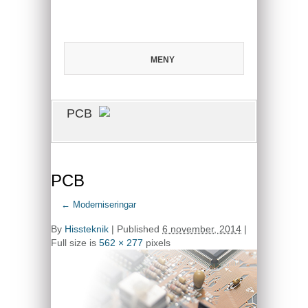
MENY
PCB
PCB
←
Moderniseringar
By
Hissteknik
|
Published
6 november, 2014
|
Full size is
562 × 277
pixels