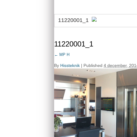
11220001_1
11220001_1
←
MP H
By
Hissteknik
|
Published
4 december, 201