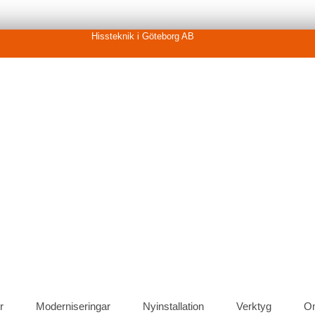
Hissteknik i Göteborg AB
r
Moderniseringar
Nyinstallation
Verktyg
O