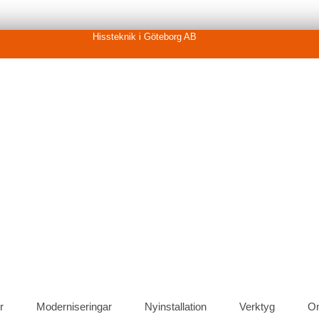
Hissteknik i Göteborg AB
r
Moderniseringar
Nyinstallation
Verktyg
O